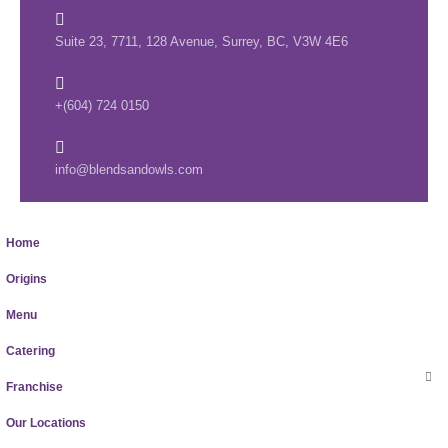
Suite 23, 7711, 128 Avenue, Surrey, BC, V3W 4E6
+(604) 724 0150
info@blendsandowls.com
Home
Origins
Menu
Catering
Franchise
Our Locations