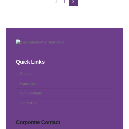
1
2
Quick Links
Origins
Franchise
Our Locations
Contact Us
Corporate Contact